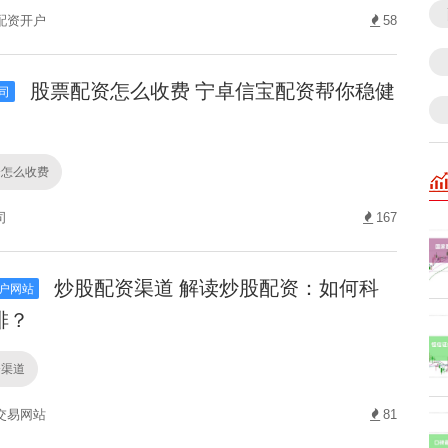
配资开户
58
股票配资怎么收费 宁卓信宝配资帮你稳健
司
资怎么收费
司
167
炒股配资渠道 解读炒股配资：如何科
户网站
排？
资渠道
交易网站
81