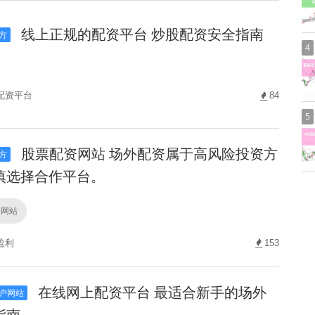
线上正规的配资平台 炒股配资安全指南
方
4
配资平台
84
5
股票配资网站 场外配资属于高风险投资方
方
慎选择合作平台。
资网站
盈利
153
在线网上配资平台 最适合新手的场外
户网站
指南