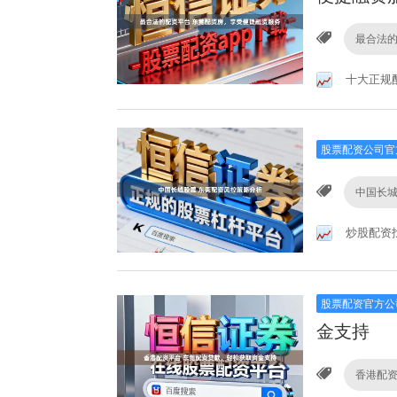
最合法
十大正规
股票配资公司官
中国长
炒股配资
股票配资官方公
金支持
香港配