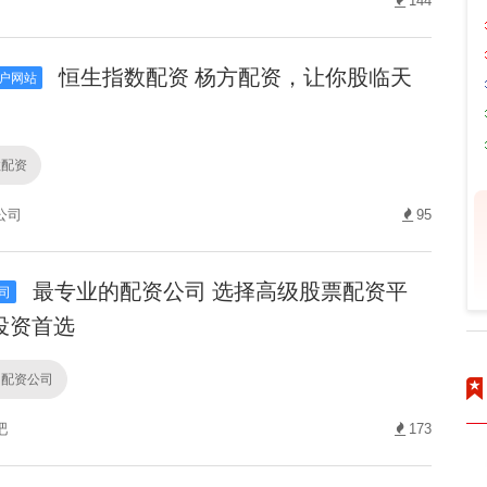
144
恒生指数配资 杨方配资，让你股临天
户网站
数配资
公司
95
最专业的配资公司 选择高级股票配资平
司
投资首选
的配资公司
吧
173