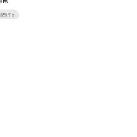
上配资平台
代理
77
券商鑫东财配资 场外配资受证监会监管：
司
维护市场秩序
东财配资
网
164
股票配资实盘 按周配资赔w大牛证券，
户网站
风险？
资实盘