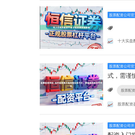
股票配资公司官
十大实盘
股票配资公司官
式，需谨
股票配
股票配资
股票配资公司开
配资入门