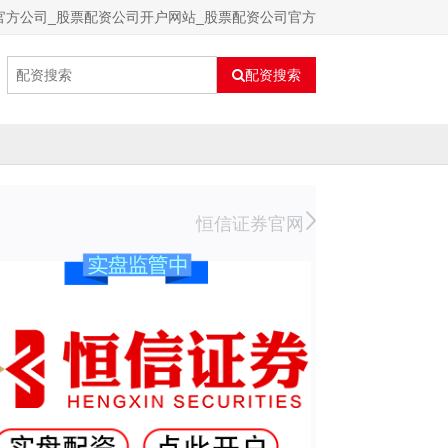
官方公司_股票配资公司开户网站_股票配资公司官方
配资搜索
恒信证券官网