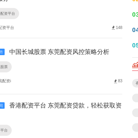
的配资平台
0
配资平台
148
0
0
中国长城股票 东莞配资风控策略分析
方
城股票
找配资i
83
香港配资平台 东莞配资贷款，轻松获取资
司
资平台